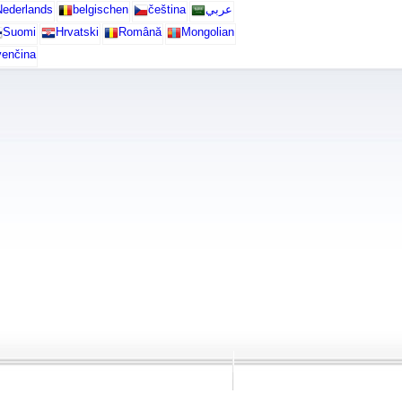
ederlands
belgischen
čeština
عربي
Suomi
Hrvatski
Română
Mongolian
venčina