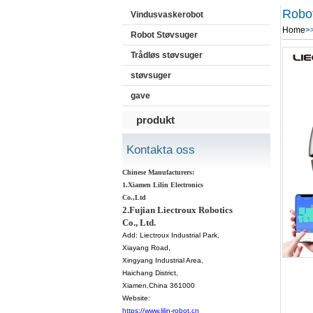
Robo
Vindusvaskerobot
Home
>
Robot Støvsuger
Trådløs støvsuger
støvsuger
gave
produkt
Kontakta oss
Chinese Manufacturers:
1.Xiamen Lilin Electronics
Co.,Ltd
2.Fujian Liectroux Robotics
Co., Ltd.
Add:
Liectroux Industrial Park,
Xiayang Road,
Xingyang Industrial Area,
Haichang District
,
Xiamen
,China 361000
Website:
https://www.lilin-robot.cn