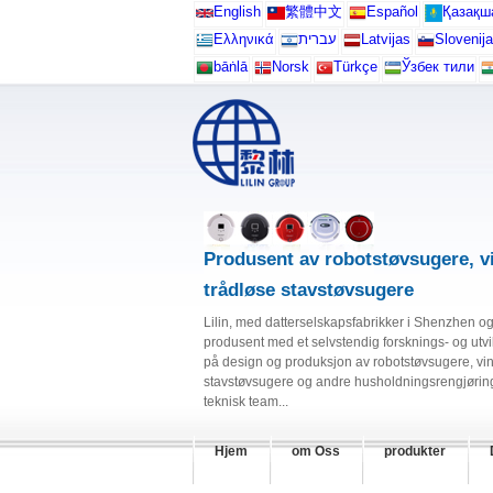
English
繁體中文
Español
Қазақш
Ελληνικά
עברית
Latvijas
Slovenija
bāṅlā
Norsk
Türkçe
Ўзбек тили
Produsent av robotstøvsugere, v
trådløse stavstøvsugere
Lilin, med datterselskapsfabrikker i Shenzhen og
produsent med et selvstendig forsknings- og utvi
på design og produksjon av robotstøvsugere, vi
stavstøvsugere og andre husholdningsrengjørings
teknisk team...
Hjem
om Oss
produkter