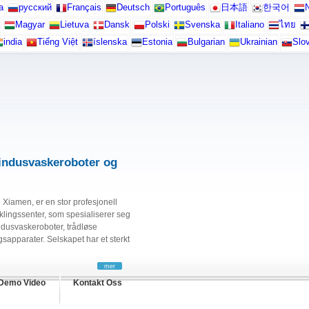
а
русский
Français
Deutsch
Português
日本語
한국어
N
Magyar
Lietuva
Dansk
Polski
Svenska
Italiano
ไทย
india
Tiếng Việt
íslenska
Estonia
Bulgarian
Ukrainian
Slo
indusvaskeroboter og
 Xiamen, er en stor profesjonell
klingssenter, som spesialiserer seg
ndusvaskeroboter, trådløse
apparater. Selskapet har et sterkt
mer
Demo Video
Kontakt Oss