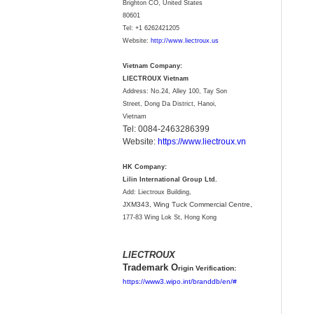
Brighton CO, United States
80601
Tel:
+1 6262421205
Website:
http://www.liectroux.us
Vietnam Company:
LIECTROUX Vietnam
Address: No.24, Alley 100, Tay Son
Street, Dong Da District, Hanoi,
Vietnam
Tel: 0084-2463286399
Website:
https://www.liectroux.vn
HK Company:
Lilin International Group Ltd.
Add: Liectroux Building,
JXM343,
Wing Tuck Commercial Centre,
177-83 Wing Lok St, Hong Kong
LIECTROUX
Trademark O
rigin Verification:
https://www3.wipo.int/branddb/en/#