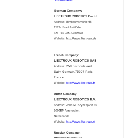
German Company:
LIECTROUX ROBOTICS GmbH.
Address: Birnbaumsmühle 65,
15234 Frankfurt/Oder
Tel: +49 335 23386578
Website:
http://www.liectroux.
de
French Company:
LIECTROUX ROBOTICS SAS
250 bis boulevard
Address:
Saint-Germain,75007 Paris,
France
Website:
http://www.liectroux.fr
Dutch Company:
LIECTROUX ROBOTICS B.V.
Address:
John M. Keynesplein 10,
1066EP Amsterdam,
Netherlands
Website:
http://www.liectroux.nl
Russian Company: