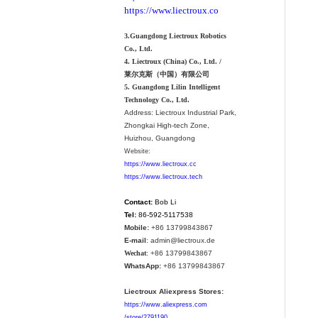
https://www.liectroux.co
3.Guangdong Liectroux Robotics
Co., Ltd.
4. Liectroux (China) Co., Ltd. /
莱尔克斯（中国）有限公司
5. Guangdong Lilin Intelligent
Technology Co., Ltd.
Address:
Liectroux Industrial Park,
Zhongkai High-tech Zone,
Huizhou, Guangdong
Website:
https://www.liectroux.cc
https://www.liectroux.tech
Contact:
Bob Li
Tel:
86-592-5117538
Mobile:
+86 13799843867
E-mail
: admin@liectroux.de
Wechat
: +86 13799843867
WhatsApp:
+86 13799843867
Liectroux Aliexpress Stores:
https://www.aliexpress.com
/store/2791190