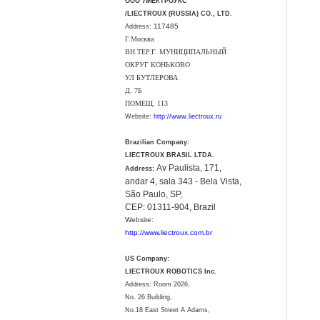
ООО"ЛИЕКТРОУКС"
/LIECTROUX (RUSSIA) CO., LTD.
117485
Address:
Г.Москва
ВН.ТЕР.Г. МУНИЦИПАЛЬНЫЙ
ОКРУГ КОНЬКОВО
УЛ БУТЛЕРОВА
Д. 7Б
ПОМЕЩ. 113
Website:
http://www.liectroux.ru
Brazilian Company:
LIECTROUX BRASIL LTDA.
Av Paulista, 171,
Address:
andar 4, sala 343 - Bela Vista,
São Paulo, SP,
CEP: 01311-904, Brazil
Website:
http://www.liectroux.com.br
US Company:
LIECTROUX ROBOTICS Inc.
Address: Room 2026,
No. 26 Building,
No.18 East Street A Adams,