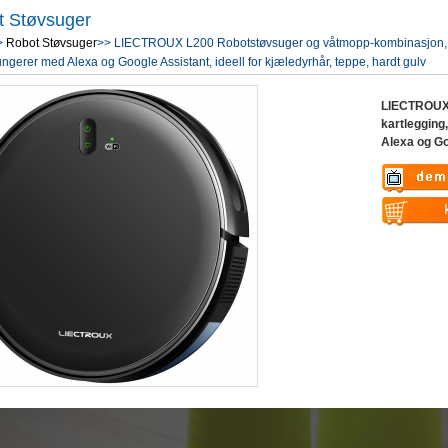
t Støvsuger
>
Robot Støvsuger
>> LIECTROUX L200 Robotstøvsuger og våtmopp-kombinasjon, sma
ungerer med Alexa og Google Assistant, ideell for kjæledyrhår, teppe, hardt gulv
LIECTROUX 
kartlegging
Alexa og Goo
Warning
: U
$vii_demo_v
Warning
: U
/web/liectro
$vii_buy_no
global.com/
/web/liectro
eme100/temp
global.com/
nfo_display
eme100/temp
nfo_display