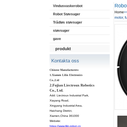
Robo
Vindusvaskerobot
Home
>
Robot Støvsuger
motor, f
Trådløs støvsuger
støvsuger
gave
produkt
Kontakta oss
Chinese Manufacturers:
1.Xiamen Lilin Electronics
Co.,Ltd
2.Fujian Liectroux Robotics
Co., Ltd.
Add:
Liectroux Industrial Park,
Xiayang Road,
Xingyang Industrial Area,
Haichang District
,
Xiamen
,China 361000
Website:
https://www.lilin-robot.cn