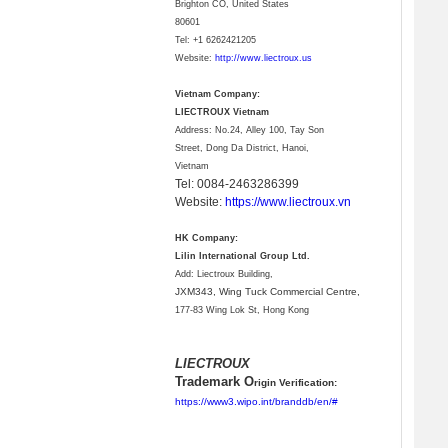
Brighton CO, United States
80601
Tel:
+1 6262421205
Website:
http://www.liectroux.us
Vietnam Company:
LIECTROUX Vietnam
Address: No.24, Alley 100, Tay Son
Street, Dong Da District, Hanoi,
Vietnam
Tel: 0084-2463286399
Website:
https://www.liectroux.vn
HK Company:
Lilin International Group Ltd.
Add: Liectroux Building,
JXM343,
Wing Tuck Commercial Centre,
177-83 Wing Lok St, Hong Kong
LIECTROUX
Trademark O
rigin Verification:
https://www3.wipo.int/branddb/en/#