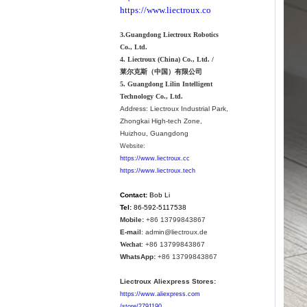
https://www.liectroux.co
3.Guangdong Liectroux Robotics
Co., Ltd.
4. Liectroux (China) Co., Ltd. /
莱尔克斯（中国）有限公司
5. Guangdong Lilin Intelligent
Technology Co., Ltd.
Address:
Liectroux Industrial Park,
Zhongkai High-tech Zone,
Huizhou, Guangdong
Website:
https://www.liectroux.cc
https://www.liectroux.tech
Contact:
Bob Li
Tel:
86-592-5117538
Mobile:
+86 13799843867
E-mail
: admin@liectroux.de
Wechat
: +86 13799843867
WhatsApp:
+86 13799843867
Liectroux Aliexpress Stores:
https://www.aliexpress.com
/store/2791190