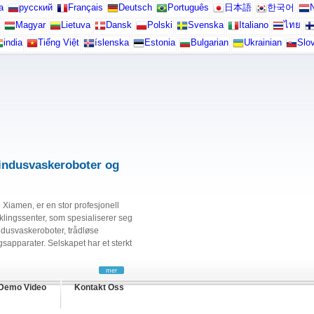
а
русский
Français
Deutsch
Português
日本語
한국어
N
Magyar
Lietuva
Dansk
Polski
Svenska
Italiano
ไทย
india
Tiếng Việt
íslenska
Estonia
Bulgarian
Ukrainian
Slo
indusvaskeroboter og
 Xiamen, er en stor profesjonell
klingssenter, som spesialiserer seg
ndusvaskeroboter, trådløse
apparater. Selskapet har et sterkt
mer
Demo Video
Kontakt Oss