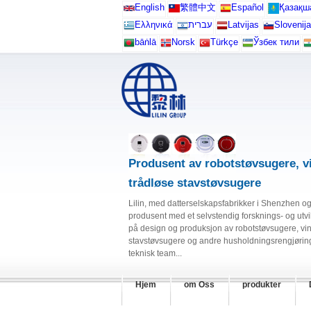
English
繁體中文
Español
Қазақш
Ελληνικά
עברית
Latvijas
Slovenija
bāṅlā
Norsk
Türkçe
Ўзбек тили
Produsent av robotstøvsugere, v
trådløse stavstøvsugere
Lilin, med datterselskapsfabrikker i Shenzhen og
produsent med et selvstendig forsknings- og utvi
på design og produksjon av robotstøvsugere, vi
stavstøvsugere og andre husholdningsrengjørings
teknisk team...
Hjem
om Oss
produkter