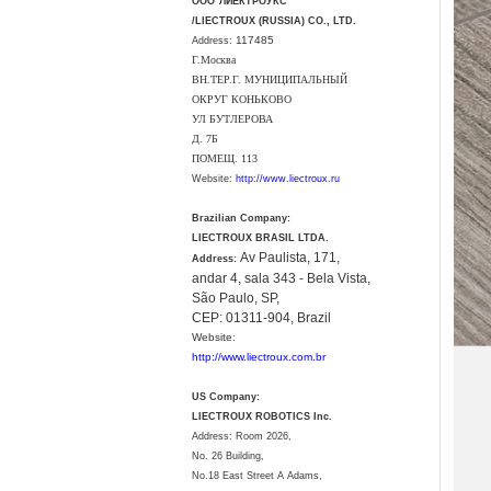
ООО"ЛИЕКТРОУКС"
/LIECTROUX (RUSSIA) CO., LTD.
117485
Address:
Г.Москва
ВН.ТЕР.Г. МУНИЦИПАЛЬНЫЙ
ОКРУГ КОНЬКОВО
УЛ БУТЛЕРОВА
Д. 7Б
ПОМЕЩ. 113
Website:
http://www.liectroux.ru
Brazilian Company:
LIECTROUX BRASIL LTDA.
Av Paulista, 171,
Address:
andar 4, sala 343 - Bela Vista,
São Paulo, SP,
CEP: 01311-904, Brazil
Website:
http://www.liectroux.com.br
US Company:
LIECTROUX ROBOTICS Inc.
Address: Room 2026,
No. 26 Building,
No.18 East Street A Adams,