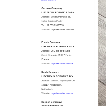
German Company:
LIECTROUX ROBOTICS GmbH.
Address: Birnbaumsmühle 65,
15234 Frankfurt/Oder
Tel: +49 335 23386578
Website:
http://www.liectroux.
de
French Company:
LIECTROUX ROBOTICS SAS
250 bis boulevard
Address:
Saint-Germain,75007 Paris,
France
Website:
http://www.liectroux.fr
Dutch Company:
LIECTROUX ROBOTICS B.V.
Address:
John M. Keynesplein 10,
1066EP Amsterdam,
Netherlands
Website:
http://www.liectroux.nl
Russian Company: