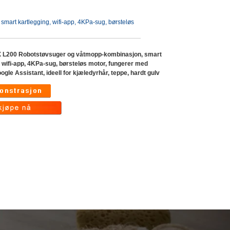
rt kartlegging, wifi-app, 4KPa-sug, børsteløs
L200 Robotstøvsuger og våtmopp-kombinasjon, smart
, wifi-app, 4KPa-sug, børsteløs motor, fungerer med
gle Assistant, ideell for kjæledyrhår, teppe, hardt gulv
ndefined variable
ideo_text in
ndefined variable
ux-
w_text in
includes/templates/th
ux-
lates/tpl_product_i
includes/templates/th
.php
on line
33
lates/tpl_product_i
.php
on line
37