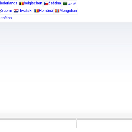
ederlands
belgischen
čeština
عربي
Suomi
Hrvatski
Română
Mongolian
venčina