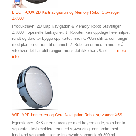
LIECTROUX 2D Kartnavigasjon og Memory Robot Støvsuger
ZK808
Produktnavn: 2D Map Navigation & Memory Robot Støvsuger
ZK808 Spesielle funksjoner: 1. Roboten kan oppdage hele miljøet
rundt og deretter bygge opp kartet inne i CPUen slik at den rengjør
med plan fra ett rom til et annet. 2. Roboten er med minne for å
vite hvor det har blitt rengjort mens det ikke har v&aeli...
... more
info
WIFI APP kontrollert og Gyro Navigation Robot støvsuger X5S
Egenskaper: X5S er en støvsuger med høyere ende, som har to
separate støvbeholdere, en med støvsuging, den andre med
innebygd vanntank, største innebygde vanntank på 300 ml