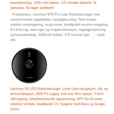
boostteknologi, 3200 mAh batteri, 175 minutter kjøretid, 3L
støvpose, 60 dager problemfri
Produktnavn: Liectroux M70 Pro Lidar Robotstøvsuger med
selvtømmende søppelbøtte, kartoppbevaring i flere etasjer,
selektiv romrengjøring, no-go-soner, bruddpunkt-resume-rengjøring,
6,5 kPa sug, støvsuger og moppkombinasjon, teppegjenkjenning
og boostteknologi, 3200mAh batteri, 175 minutter kjør...
... more
info
Liectroux X6 LDS Robotstøvsuger, Laser Lidar-navigasjon, våt- og
tørrkombinasjon, 6500 Pa suging, kart over flere etasjer, Y-form
våtmopping, turboforsterkende tepperensing, APP No-Go-sone,
selektivt område, bruddpunkt CV, fungerer med Alexa og Google
Home