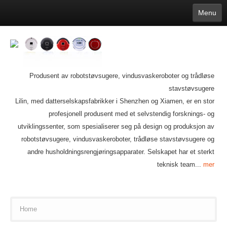
Menu
English
繁體中文
Español
русский
Қазақша
Français
Deutsch
Português
日本語
한국어
Nederlands
belgischen
čeština
عربي
Ελληνικά
עברית
Latvijas
Slovenija
Magyar
Lietuva
Dansk
Polski
Svenska
Italiano
ไทย
Produsent av robotstøvsugere, vindusvaskeroboter og trådløse
Suomi
Hrvatski
Română
Mongolian
bāṅlā
Norsk
Türkçe
stavstøvsugere
Ўзбек тили
india
Tiếng Việt
íslenska
Estonia
Bulgarian
Lilin, med datterselskapsfabrikker i Shenzhen og Xiamen, er en stor
Ukrainian
Slovenčina
profesjonell produsent med et selvstendig forsknings- og
utviklingssenter, som spesialiserer seg på design og produksjon av
robotstøvsugere, vindusvaskeroboter, trådløse stavstøvsugere og
andre husholdningsrengjøringsapparater. Selskapet har et sterkt
teknisk team...
mer
Home