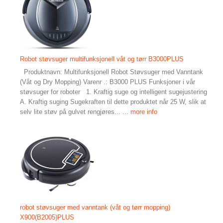
Robot støvsuger multifunksjonell våt og tørr B3000PLUS
Produktnavn: Multifunksjonell Robot Støvsuger med Vanntank
(Våt og Dry Mopping) Varenr .: B3000 PLUS Funksjoner i vår
støvsuger for roboter 1. Kraftig suge og intelligent sugejustering
A. Kraftig suging Sugekraften til dette produktet når 25 W, slik at
selv lite støv på gulvet rengjøres...
... more info
robot støvsuger med vanntank (våt og tørr mopping)
X900(B2005)PLUS