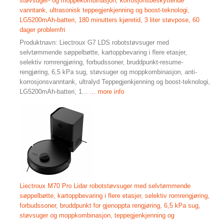
støvsuger- og moppekombinasjon, korrosjonsbeskyttende
vanntank, ultrasonisk teppegjenkjenning og boost-teknologi,
LG5200mAh-batteri, 180 minutters kjøretid, 3 liter støvpose, 60
dager problemfri
Produktnavn: Liectroux G7 LDS robotstøvsuger med
selvtømmende søppelbøtte, kartoppbevaring i flere etasjer,
selektiv romrengjøring, forbudssoner, bruddpunkt-resume-
rengjøring, 6,5 kPa sug, støvsuger og moppkombinasjon, anti-
korrosjonsvanntank, ultralyd Teppegjenkjenning og boost-teknologi,
LG5200mAh-batteri, 1...
... more info
Liectroux M70 Pro Lidar robotstøvsuger med selvtømmende
søppelbøtte, kartoppbevaring i flere etasjer, selektiv romrengjøring,
forbudssoner, bruddpunkt for gjenoppta rengjøring, 6,5 kPa sug,
støvsuger og moppkombinasjon, teppegjenkjenning og