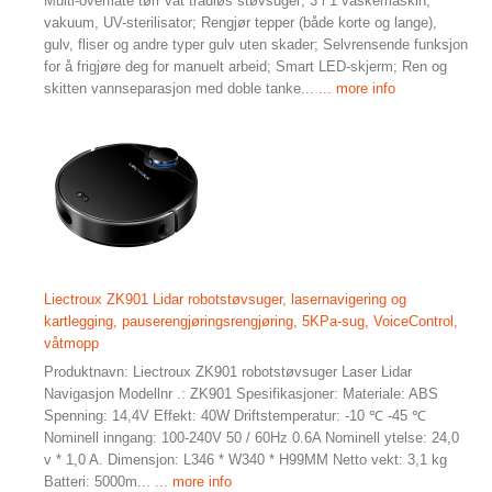
Multi-overflate tørr våt trådløs støvsuger; 3 i 1 vaskemaskin,
vakuum, UV-sterilisator; Rengjør tepper (både korte og lange),
gulv, fliser og andre typer gulv uten skader; Selvrensende funksjon
for å frigjøre deg for manuelt arbeid; Smart LED-skjerm; Ren og
skitten vannseparasjon med doble tanke...
... more info
Liectroux ZK901 Lidar robotstøvsuger, lasernavigering og
kartlegging, pauserengjøringsrengjøring, 5KPa-sug, VoiceControl,
våtmopp
Produktnavn: Liectroux ZK901 robotstøvsuger Laser Lidar
Navigasjon Modellnr .: ZK901 Spesifikasjoner: Materiale: ABS
Spenning: 14,4V Effekt: 40W Driftstemperatur: -10 ℃ -45 ℃
Nominell inngang: 100-240V 50 / 60Hz 0.6A Nominell ytelse: 24,0
v * 1,0 A. Dimensjon: L346 * W340 * H99MM Netto vekt: 3,1 kg
Batteri: 5000m...
... more info