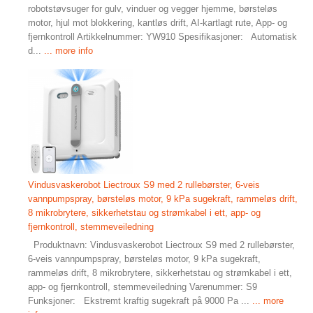
robotstøvsuger for gulv, vinduer og vegger hjemme, børsteløs
motor, hjul mot blokkering, kantløs drift, AI-kartlagt rute, App- og
fjernkontroll Artikkelnummer: YW910 Spesifikasjoner: Automatisk
d...
... more info
Vindusvaskerobot Liectroux S9 med 2 rullebørster, 6-veis
vannpumpspray, børsteløs motor, 9 kPa sugekraft, rammeløs drift,
8 mikrobrytere, sikkerhetstau og strømkabel i ett, app- og
fjernkontroll, stemmeveiledning
Produktnavn: Vindusvaskerobot Liectroux S9 med 2 rullebørster,
6-veis vannpumpspray, børsteløs motor, 9 kPa sugekraft,
rammeløs drift, 8 mikrobrytere, sikkerhetstau og strømkabel i ett,
app- og fjernkontroll, stemmeveiledning Varenummer: S9
Funksjoner: Ekstremt kraftig sugekraft på 9000 Pa ...
... more