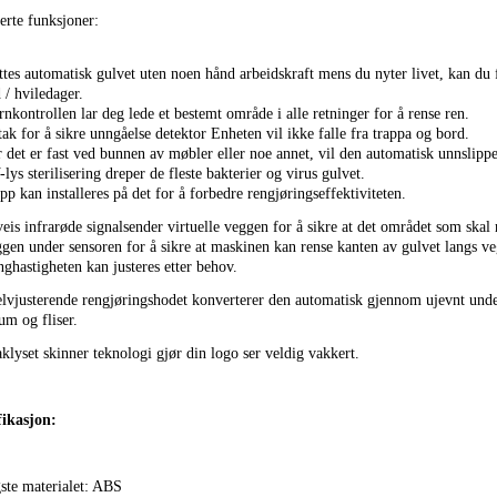
erte funksjoner:
ttes automatisk gulvet uten noen hånd arbeidskraft mens du nyter livet, kan du f
 / hviledager.
rnkontrollen lar deg lede et bestemt område i alle retninger for å rense ren.
tak for å sikre unngåelse detektor Enheten vil ikke falle fra trappa og bord.
 det er fast ved bunnen av møbler eller noe annet, vil den automatisk unnslipp
lys sterilisering dreper de fleste bakterier og virus gulvet.
p kan installeres på det for å forbedre rengjøringseffektiviteten.
eis infrarøde signalsender virtuelle veggen for å sikre at det området som skal
gen under sensoren for å sikre at maskinen kan rense kanten av gulvet langs v
ghastigheten kan justeres etter behov.
lvjusterende rengjøringshodet konverterer den automatisk gjennom ujevnt under
um og fliser.
klyset skinner teknologi gjør din logo ser veldig vakkert.
fikasjon:
gste materialet: ABS