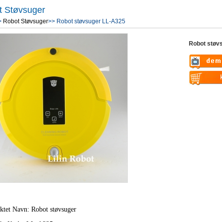
t Støvsuger
>
Robot Støvsuger
>> Robot støvsuger LL-A325
Robot støv
Warning
: U
$vii_demo_v
Warning
: U
/web/liectro
$vii_buy_no
global.com/
/web/liectro
eme100/temp
global.com/
nfo_display
eme100/temp
nfo_display
ktet Navn: Robot støvsuger