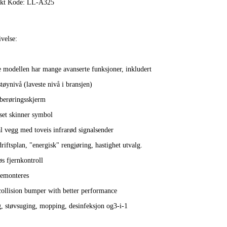
kt Kode:
LL-A325
velse:
 modellen har mange avanserte funksjoner, inkludert
tøynivå (laveste nivå i bransjen)
erøringsskjerm
set skinner symbol
l vegg med toveis infrarød signalsender
iftsplan, "energisk" rengjøring, hastighet utvalg.
s fjernkontroll
demonteres
collision bumper with better performance
g, støvsuging, mopping, desinfeksjon og3-i-1