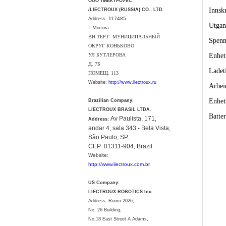
ООО"ЛИЕКТРОУКС"
Innsk
/LIECTROUX (RUSSIA) CO., LTD.
117485
Address:
Utgan
Г.Москва
ВН.ТЕР.Г. МУНИЦИПАЛЬНЫЙ
Spenn
ОКРУГ КОНЬКОВО
УЛ БУТЛЕРОВА
Enhet 
Д. 7Б
Ladeti
ПОМЕЩ. 113
Website:
http://www.liectroux.ru
Arbei
Enhet
Brazilian Company:
LIECTROUX BRASIL LTDA.
Batte
Av Paulista, 171,
Address:
andar 4, sala 343 - Bela Vista,
São Paulo, SP,
CEP: 01311-904, Brazil
Website:
http://www.liectroux.com.br
US Company:
LIECTROUX ROBOTICS Inc.
Address: Room 2026,
No. 26 Building,
No.18 East Street A Adams,