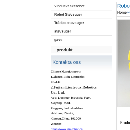
Robo
Vindusvaskerobot
Home
>
Robot Støvsuger
Trådløs støvsuger
støvsuger
gave
produkt
Kontakta oss
Chinese Manufacturers:
1.Xiamen Lilin Electronics
Co.,Ltd
2.Fujian Liectroux Robotics
Co., Ltd.
Add:
Liectroux Industrial Park,
Xiayang Road,
Xingyang Industrial Area,
Haichang District
,
Xiamen
,China 361000
Produ
Website:
https://www.lilin-robot.cn