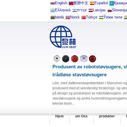
English
繁體中文
Español
Қазақш
Ελληνικά
עברית
Latvijas
Slovenija
bāṅlā
Norsk
Türkçe
Ўзбек тили
Produsent av robotstøvsugere, v
trådløse stavstøvsugere
Lilin, med datterselskapsfabrikker i Shenzhen og
produsent med et selvstendig forsknings- og utvi
på design og produksjon av robotstøvsugere, vi
stavstøvsugere og andre husholdningsrengjørings
teknisk team...
Hjem
om Oss
produkter