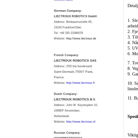
Detalj
German Company:
LIECTROUX ROBOTICS GmbH.
1.
Sle
Address: Birnbaumsmühle 65,
arbeid
15234 Frankfurt/Oder
2.
Fje
Tel: +49 335 23386578
3.
Til
Website:
http://www.liectroux.
de
4.
Når
5.
UV-
6.
Mop
French Company:
LIECTROUX ROBOTICS SAS
7.
Tov
250 bis boulevard
Address:
8.
Veg
Saint-Germain,75007 Paris,
9.
Gan
France
10.
Se
Website:
http://www.liectroux.fr
linole
Dutch Company:
11.
Ba
LIECTROUX ROBOTICS B.V.
Address:
John M. Keynesplein 10,
1066EP Amsterdam,
S
pesi
Netherlands
Website:
http://www.liectroux.nl
Russian Company:
Vikti