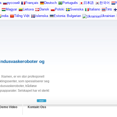
а
русский
Français
Deutsch
Português
日本語
한국어
N
Magyar
Lietuva
Dansk
Polski
Svenska
Italiano
ไทย
india
Tiếng Việt
íslenska
Estonia
Bulgarian
Ukrainian
indusvaskeroboter og
 Xiamen, er en stor profesjonell
klingssenter, som spesialiserer seg
ndusvaskeroboter, trådløse
apparater. Selskapet har et sterkt
mer
Demo Video
Kontakt Oss