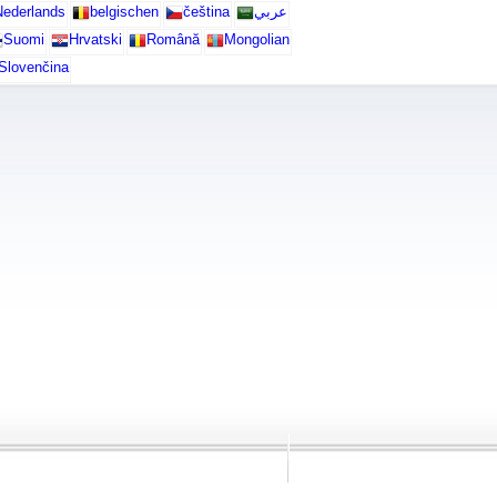
ederlands
belgischen
čeština
عربي
Suomi
Hrvatski
Română
Mongolian
Slovenčina