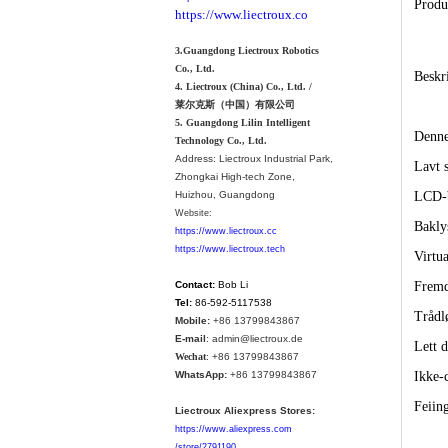
Produ
https://www.liectroux.co
3.Guangdong Liectroux Robotics
Co., Ltd.
Beskri
4. Liectroux (China) Co., Ltd. /
莱尔克斯（中国）有限公司
5. Guangdong Lilin Intelligent
Denne
Technology Co., Ltd.
Address:
Liectroux Industrial Park,
Lavt s
Zhongkai High-tech Zone,
Huizhou, Guangdong
LCD-b
Website:
Bakly
https://www.liectroux.cc
https://www.liectroux.tech
Virtua
Contact:
Bob Li
Fremdr
Tel:
86-592-5117538
Trådlø
Mobile:
+86 13799843867
E-mail
: admin@liectroux.de
Lett 
Wechat
: +86 13799843867
WhatsApp:
+86 13799843867
Ikke-
Feiin
Liectroux Aliexpress Stores:
https://www.aliexpress.com
/store/2791190