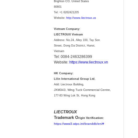
Brighton CO, United States
80601
Tel:
+1 6262421205
Website:
http://www.liectroux.us
Vietnam Company:
LIECTROUX Vietnam
Address: No.24, Alley 100, Tay Son
Street, Dong Da District, Hanoi,
Vietnam
Tel: 0084-2463286399
Website:
https://www.liectroux.vn
HK Company:
Lilin International Group Ltd.
Add: Liectroux Building,
JXM343,
Wing Tuck Commercial Centre,
177-83 Wing Lok St, Hong Kong
LIECTROUX
Trademark O
rigin Verification:
https://www3.wipo.int/branddb/en/#