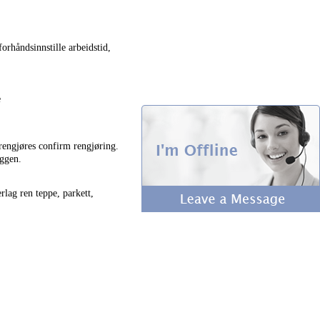
orhåndsinnstille arbeidstid,
e
 rengjøres confirm rengjøring.
eggen.
lag ren teppe, parkett,