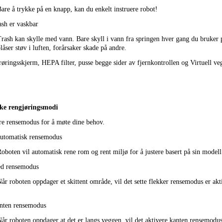
are å trykke på en knapp, kan du enkelt instruere robot!
ash er vaskbar
rash kan skylle med vann. Bare skyll i vann fra springen hver gang du bruker 
låser støv i luften, forårsaker skade på andre.
øringsskjerm, HEPA filter, pusse begge sider av fjernkontrollen og Virtuell ve
ike rengjøringsmodi
ire rensemodus for å møte dine behov.
utomatisk rensemodus
oboten vil automatisk rene rom og rent miljø for å justere basert på sin modell
ed rensemodus
år roboten oppdager et skittent område, vil det sette flekker rensemodus er aktiv
nten rensemodus
år roboten oppdager at det er langs veggen, vil det aktivere kanten rensemodus