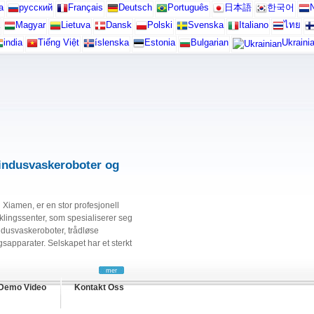
а
русский
Français
Deutsch
Português
日本語
한국어
N
Magyar
Lietuva
Dansk
Polski
Svenska
Italiano
ไทย
india
Tiếng Việt
íslenska
Estonia
Bulgarian
Ukraini
indusvaskeroboter og
 Xiamen, er en stor profesjonell
klingssenter, som spesialiserer seg
ndusvaskeroboter, trådløse
apparater. Selskapet har et sterkt
mer
Demo Video
Kontakt Oss