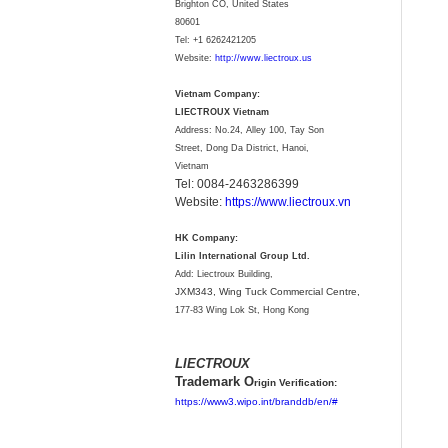
Brighton CO, United States
80601
Tel:
+1 6262421205
Website:
http://www.liectroux.us
Vietnam Company:
LIECTROUX Vietnam
Address: No.24, Alley 100, Tay Son
Street, Dong Da District, Hanoi,
Vietnam
Tel: 0084-2463286399
Website:
https://www.liectroux.vn
HK Company:
Lilin International Group Ltd.
Add: Liectroux Building,
JXM343,
Wing Tuck Commercial Centre,
177-83 Wing Lok St, Hong Kong
LIECTROUX
Trademark O
rigin Verification:
https://www3.wipo.int/branddb/en/#