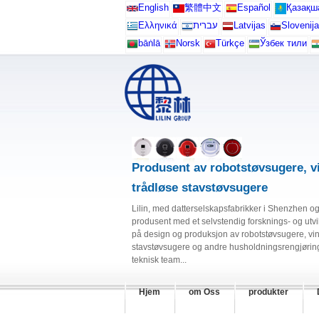
English
繁體中文
Español
Қазақш
Ελληνικά
עברית
Latvijas
Slovenija
bāṅlā
Norsk
Türkçe
Ўзбек тили
Produsent av robotstøvsugere, v
trådløse stavstøvsugere
Lilin, med datterselskapsfabrikker i Shenzhen og
produsent med et selvstendig forsknings- og utvi
på design og produksjon av robotstøvsugere, vi
stavstøvsugere og andre husholdningsrengjørings
teknisk team...
Hjem
om Oss
produkter