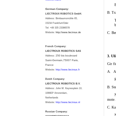
B
German Company:
B. Tr
LIECTROUX ROBOTICS GmbH.
Address: Birnbaumsmühle 65,
T
15234 Frankfurt/Oder
b
Tel: +49 335 23386578
C. Ber
Website:
http://www.liectroux.
de
French Company:
LIECTROUX ROBOTICS SAS
250 bis boulevard
3. Ul
Address:
Saint-Germain,75007 Paris,
Gir f
France
Website:
http://www.liectroux.fr
A.
A
R
Dutch Company:
LIECTROUX ROBOTICS B.V.
B. St
Address:
John M. Keynesplein 10,
1066EP Amsterdam,
N
Netherlands
mote.
Website:
http://www.liectroux.nl
C. Ka
Russian Company:
N