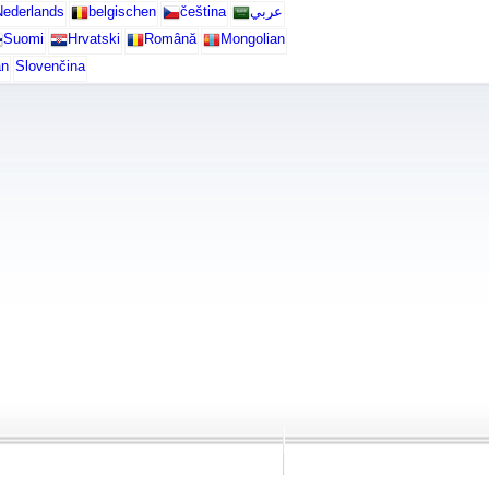
ederlands
belgischen
čeština
عربي
Suomi
Hrvatski
Română
Mongolian
an
Slovenčina