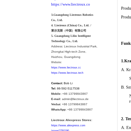
https://www.liectroux.co
Produ
3.Guangdong Liectroux Robotics
Prod
Co., Ltd.
4. Liectroux (China) Co., Ltd. /
莱尔克斯（中国）有限公司
5. Guangdong Lilin Intelligent
Technology Co., Ltd.
Funks
Address:
Liectroux Industrial Park,
Zhongkai High-tech Zone,
Huizhou, Guangdong
1.Kra
Website:
https://www.liectroux.cc
A. Kr
https://www.liectroux.tech
S
Contact:
Bob Li
B.
Sma
Tel:
86-592-5117538
Mobile:
+86 13799843867
N
E-mail
: admin@liectroux.de
r
Wechat
: +86 13799843867
WhatsApp:
+86 13799843867
2.
Ten
Liectroux Aliexpress Stores:
https://www.aliexpress.com
A. En
/store/2791190