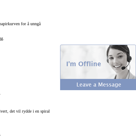
papirkurven for å unngå
gg.
.
ert, det vil rydde i en spiral
.