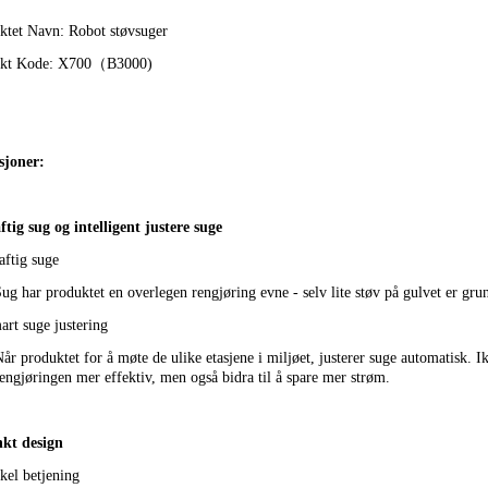
ktet Navn: Robot støvsuger
ukt Kode: X700（B3000)
joner:
ftig sug og intelligent justere suge
aftig suge
ug har produktet en overlegen rengjøring evne - selv lite støv på gulvet er grun
rt suge justering
år produktet for å møte de ulike etasjene i miljøet, justerer suge automatisk. I
engjøringen mer effektiv, men også bidra til å spare mer strøm.
kt design
kel betjening