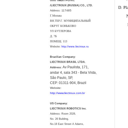
ООО"ЛИЕКТРОУКС"
/LIECTROUX (RUSSIA) CO., LTD.
D. P
l
117485
Address:
Г.Москва
N
ВН.ТЕР.Г. МУНИЦИПАЛЬНЫЙ
R
ОКРУГ КОНЬКОВО
УЛ БУТЛЕРОВА
Д. 7Б
ПОМЕЩ. 113
Website:
http://www.liectroux.ru
Brazilian Company:
LIECTROUX BRASIL LTDA.
Av Paulista, 171,
Address:
andar 4, sala 343 - Bela Vista,
São Paulo, SP,
CEP: 01311-904, Brazil
Website:
http://www.liectroux.com.br
US Company:
LIECTROUX ROBOTICS Inc.
Address: Room 2026,
No. 26 Building,
No.18 East Street A Adams,