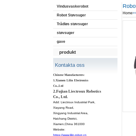
Robo
Vindusvaskerobot
Home
>
Robot Støvsuger
Trådløs støvsuger
støvsuger
gave
produkt
Kontakta oss
Chinese Manufacturers:
1.Xiamen Lilin Electronics
Co.,Ltd
2.Fujian Liectroux Robotics
Co., Ltd.
Add:
Liectroux Industrial Park,
Xiayang Road,
Xingyang Industrial Area,
Haichang District
,
Xiamen
,China 361000
Website:
https://www.lilin-robot.cn