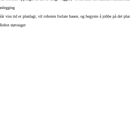
anlegging
år viss tid er planlagt, vil roboten forlate basen, og begynte å jobbe på det plan
obot støvsuger